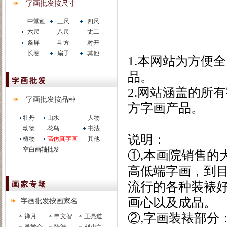
字画批发按尺寸
南方翰林书
中堂画
三尺
四尺
六尺
八尺
丈二
条屏
斗方
对开
长卷
扇子
其他
1.本网站为方便
品。
2.网站涵盖的所
字画批发按品种
方字画产品。
牡丹
山水
人物
关于字画
动物
花鸟
书法
说明：
植物
高仿真字画
其他
空白画轴批发
①,本画院销售的
高低端字画，到
流行的各种装裱
画心以及成品。
字画批发按画家名
②,字画装裱部分
禅月
申文智
王亮道