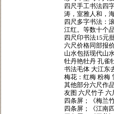
四尺手工书法四字
涛，室雅人和，海
四尺多字书法：
江红。等数十个
四尺印书法15元
六尺价格同部报
山水包括现代山水
牡丹艳牡丹 孔雀
书法毛体 大江东
梅花：红梅 粉梅 
其他部分六尺作品
友图 六尺竹子 
四条屏；《梅兰竹
四条屏；《江南四