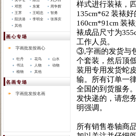
吴学仑
陈浩
刘少白
样式进行装裱，
邓慧
东篱
周争辉
135cm*62 装
王荠
王昭忠
智勇
阳洪港
李明全
张厚庆
160cm*91cm 
其他
裱成品尺寸为355
工作人员。
字画批发按画心
③,字画的发货与
个套装，然后顶
牡丹
花鸟
山水
书法
人物
动物
装用专用发货蛇
植物
其他
输。所有订单一
全国的到货服务。
字画批发按名画
发快递的，请您
明强调。
关于字
所有销售卷轴商
加以关注并仔细