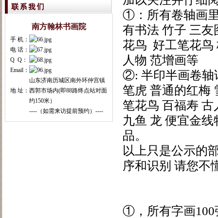
①：所有卷轴画里
南方翰林书画院
有书法 竹子 三友
手 机：
花鸟 好工笔花鸟 
电 话：
人物 范增画等
Q Q：
Email：
②: 半印半画卷轴
山东济南历城区南外环仲宫镇
笔虎 普通的红梅 
地 址：
西郭市场内(即88路终点站对面
约150米）
笔花鸟 百福寿 古
----（如需来访提前预约）----
九鱼 龙 便宜金
品。
以上只是公示的
序和识别 请您不
字画批
①，所有字画10