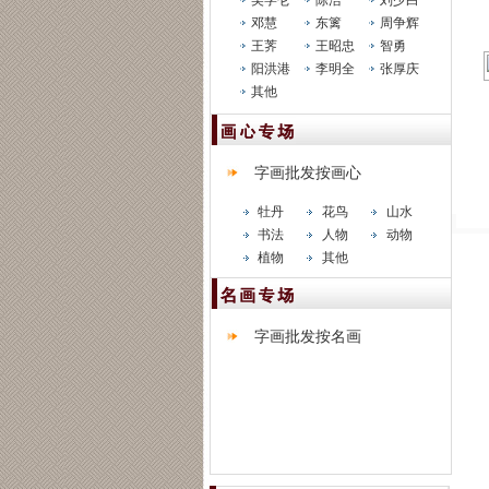
吴学仑
陈浩
刘少白
邓慧
东篱
周争辉
王荠
王昭忠
智勇
阳洪港
李明全
张厚庆
其他
字画批发按画心
牡丹
花鸟
山水
书法
人物
动物
植物
其他
字画批发按名画