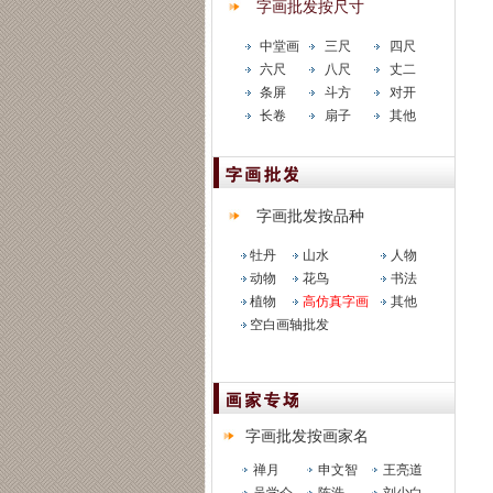
字画批发按尺寸
中堂画
三尺
四尺
六尺
八尺
丈二
条屏
斗方
对开
长卷
扇子
其他
字画批发按品种
牡丹
山水
人物
动物
花鸟
书法
植物
高仿真字画
其他
空白画轴批发
字画批发按画家名
禅月
申文智
王亮道