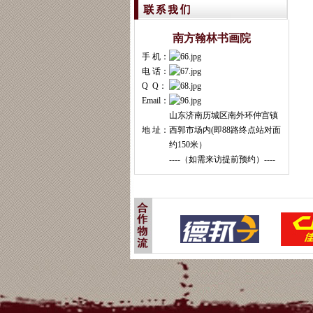
南方翰林书画院
手 机：
电 话：
Q Q：
Email：
山东济南历城区南外环仲宫镇
地 址：
西郭市场内(即88路终点站对面
约150米）
----（如需来访提前预约）----