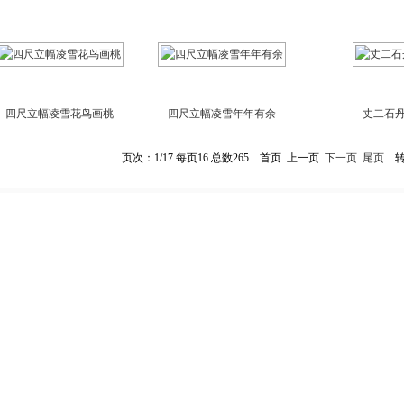
四尺立幅凌雪花鸟画桃
四尺立幅凌雪年年有余
丈二石
页次：1/17 每页16 总数265 首页 上一页
下一页
尾页
转