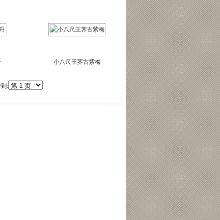
丹
小八尺王荠古紫梅
到: