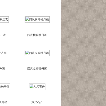
寒三友
四尺横幅牡丹画
丹画
四尺立幅牡丹画
长寿图
六尺石丹