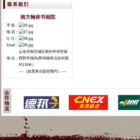
南方翰林书画院
手 机：
电 话：
Q Q：
Email：
山东济南历城区南外环仲宫镇
地 址：
西郭市场内(即88路终点站对面
约150米）
----（如需来访提前预约）----