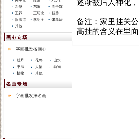
吴学仑
陈浩
刘少白
逐渐被后人神化，
邓慧
东篱
周争辉
王荠
王昭忠
智勇
阳洪港
李明全
张厚庆
备注：家里挂关公
其他
高挂的含义在里面
字画批发按画心
牡丹
花鸟
山水
书法
人物
动物
植物
其他
字画批发按名画