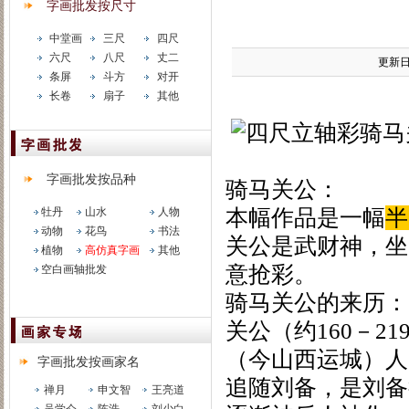
字画批发按尺寸
中堂画
三尺
四尺
六尺
八尺
丈二
更新日期
条屏
斗方
对开
长卷
扇子
其他
字画批发按品种
骑马关公：
牡丹
山水
人物
本幅作品是一幅
半
动物
花鸟
书法
关公是武财神，坐
植物
高仿真字画
其他
意抢彩。
空白画轴批发
骑马关公的来历：
关公（约160－
（今山西运城）人
字画批发按画家名
追随刘备，是刘备
禅月
申文智
王亮道