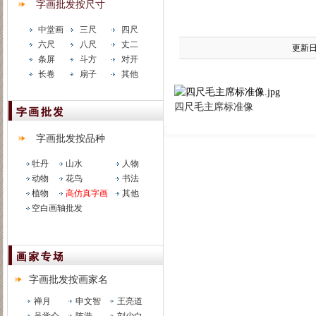
字画批发按尺寸
中堂画
三尺
四尺
六尺
八尺
丈二
更新日期
条屏
斗方
对开
长卷
扇子
其他
四尺毛主席标准像
字画批发按品种
牡丹
山水
人物
动物
花鸟
书法
植物
高仿真字画
其他
空白画轴批发
字画批发按画家名
禅月
申文智
王亮道