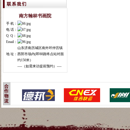
南方翰林书画院
手 机：
电 话：
Q Q：
Email：
山东济南历城区南外环仲宫镇
地 址：
西郭市场内(即88路终点站对面
约150米）
----（如需来访提前预约）----