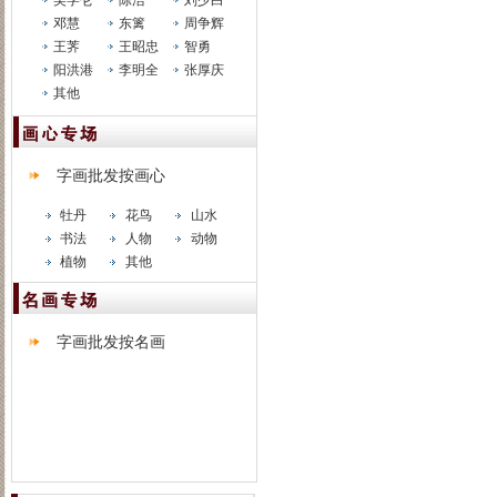
吴学仑
陈浩
刘少白
邓慧
东篱
周争辉
王荠
王昭忠
智勇
阳洪港
李明全
张厚庆
其他
字画批发按画心
牡丹
花鸟
山水
书法
人物
动物
植物
其他
字画批发按名画