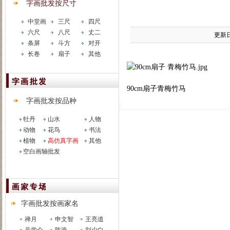
字画批发按尺寸
中堂画
三尺
四尺
六尺
八尺
丈二
更新日期
条屏
斗方
对开
长卷
扇子
其他
90cm扇子青梅竹马
字画批发按品种
牡丹
山水
人物
动物
花鸟
书法
植物
高仿真字画
其他
空白画轴批发
字画批发按画家名
禅月
申文智
王亮道