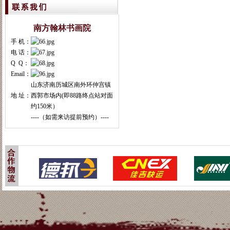
南方翰林书画院
手 机：
电 话：
Q Q：
Email：
山东济南历城区南外环仲宫镇
地 址：
西郭市场内(即88路终点站对面
约150米）
----（如需来访提前预约）----