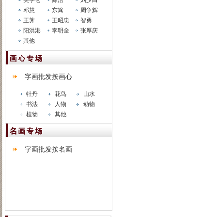
吴学仑
陈浩
刘少白
邓慧
东篱
周争辉
王荠
王昭忠
智勇
阳洪港
李明全
张厚庆
其他
字画批发按画心
牡丹
花鸟
山水
书法
人物
动物
植物
其他
字画批发按名画